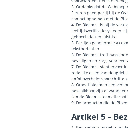
voorwaarden. Het is niet moge
3. Ondanks dat de Webshop oo
Fleurop geen partij bij de O
contact opnemen met de Bloe
4. De Bloemist is bij de verko
leeftijdsverificatiesysteem. 
geboortedatum juist is.
5. Partijen gaan ermee akkoo
tekstberichten.
6. De Bloemist treft passend
beveiligen en zorgt voor een
7. De Bloemist staat ervoor 
redelijke eisen van deugdeli
en/of overheidsvoorschriften.
8. Omdat bloemen een verspro
beschikbaar zijn of wanneer 
kan de Bloemist een alternati
9. De producten die de Bloe
Artikel 5 – Be
1. Bezorging is mogelijk op 