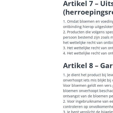
Artikel 7 – Ui
(herroepingsr
1. Omdat bloemen en voeding
ontbinding hierop uitgeslot
2. Producten die volgens spec
persoon bestemd zijn zoals m
het wettelijke recht van ontb
3. Het wettelijke recht van on
4. Het wettelijke recht van on
Artikel 8 – Ga
1. Je dient het product bij l
onverhoopt iets mis blijkt bi
Voor bloemen geldt een vers 
bloemen onverhoopt beschadigd
ontvangst van de bloemen per
2. Voor ingebruikname van ee
controleren op onvolkomenhe
3. Je bent verplicht de bijge