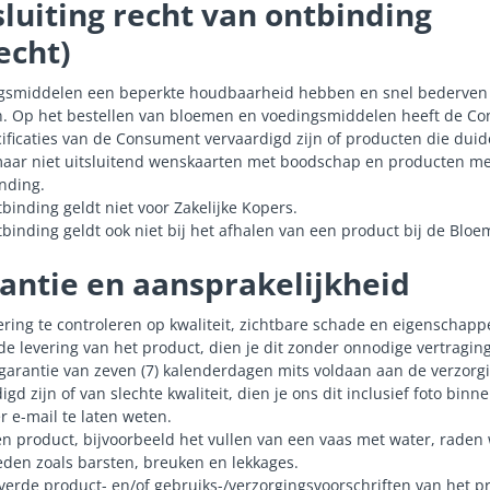
tsluiting recht van ontbinding
echt)
smiddelen een beperkte houdbaarheid hebben en snel bederven is
en. Op het bestellen van bloemen en voedingsmiddelen heeft de C
ificaties van de Consument vervaardigd zijn of producten die duide
aar niet uitsluitend wenskaarten met boodschap en producten met
inding.
tbinding geldt niet voor Zakelijke Kopers.
tbinding geldt ook niet bij het afhalen van een product bij de Bloem
rantie en aansprakelijkheid
evering te controleren op kwaliteit, zichtbare schade en eigenscha
j de levering van het product, dien je dit zonder onnodige vertragin
garantie van zeven (7) kalenderdagen mits voldaan aan de verzorg
 zijn of van slechte kwaliteit, dien je ons dit inclusief foto bin
 e-mail te laten weten.
n product, bijvoorbeeld het vullen van een vaas met water, raden 
den zoals barsten, breuken en lekkages.
leverde product- en/of gebruiks-/verzorgingsvoorschriften van het p