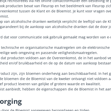
lijk rechtstreeks via het online contactformulier een bestelling te 
k producten bevat van Fleurop en het beeldmerk van Fleurop zich
vereenkomst tussen de Klant en de Bloemist. Je kunt voor vragen o
mist.
op van alcoholische dranken wettelijk verplicht de leeftijd van de K
Jij garandeert bij de aankoop van alcoholische dranken dat de door 
rd dat voor communicatie ook gebruik gemaakt mag worden van e-m
e technische en organisatorische maatregelen om de elektronische 
 veilige web omgeving en passende veiligheidsmaatregelen.
in dat producten voldoen aan de Overeenkomst, de in het aanbod ve
jkheid en/of bruikbaarheid en de op de datum van aankoop bestaan
duct zijn, zijn bloemen onderhevig aan beschikbaarheid. In het 
de bloemen die de Bloemist van de kweker ontvangt niet voldoen a
ef product leveren van gelijke of grotere waarde en kwaliteit.
mist aanbiedt, hebben de eigenschappen die de Bloemist in het aa
zorging
de door de Bloemist aangegeven bezorgdagen en tijden.