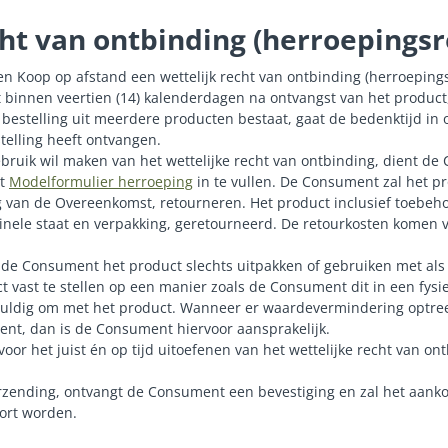
cht van ontbinding (herroepingsr
n Koop op afstand een wettelijk recht van ontbinding (herroepings
innen veertien (14) kalenderdagen na ontvangst van het product
bestelling uit meerdere producten bestaat, gaat de bedenktijd in
stelling heeft ontvangen.
uik wil maken van het wettelijke recht van ontbinding, dient de
et
Modelformulier herroeping
in te vullen. De Consument zal het pr
 van de Overeenkomst, retourneren. Het product inclusief toebeho
iginele staat en verpakking, geretourneerd. De retourkosten komen 
 de Consument het product slechts uitpakken of gebruiken met al
t vast te stellen op een manier zoals de Consument dit in een fysi
vuldig om met het product. Wanneer er waardevermindering optree
nt, dan is de Consument hiervoor aansprakelijk.
 voor het juist én op tijd uitoefenen van het wettelijke recht van ontb
urzending, ontvangt de Consument een bevestiging en zal het aank
ort worden.