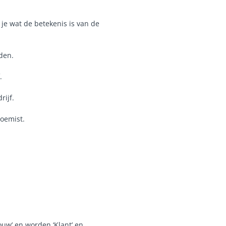
je wat de betekenis is van de
den.
.
rijf.
loemist.
ouw’ en worden ‘Klant’ en