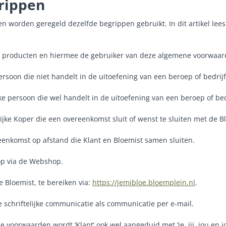
grippen
 worden geregeld dezelfde begrippen gebruikt. In dit artikel lees 
 producten en hiermee de gebruiker van deze algemene voorwaar
ersoon die niet handelt in de uitoefening van een beroep of bedrijf
ke persoon die wel handelt in de uitoefening van een beroep of bed
jke Koper die een overeenkomst sluit of wenst te sluiten met de B
enkomst op afstand die Klant en Bloemist samen sluiten.
p via de Webshop.
 Bloemist, te bereiken via:
https://jemibloe.bloemplein.nl
.
e schriftelijke communicatie als communicatie per e-mail.
 voorwaarden wordt ‘Klant’ ook wel aangeduid met ‘je, jij, jou en j