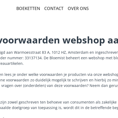
BOEKETTEN
CONTACT
OVER ONS
BEDANKT EN GEBOORTE
BETERSCHAP EN STERKTE
voorwaarden webshop a
ROUW EN CONDOLEANCE
tigd aan Warmoesstraat 83 A, 1012 HZ, Amsterdam en ingeschreven
PLUK EN VELDBOEKETTEN
der nummer: 33137134. De Bloemist beheert een webshop met bl
eauartikelen.
POPULAIRE BOEKETTEN
n lees je onder welke voorwaarden je producten via onze websho
SEIZOENSBOEKETTEN
e voorwaarden zo duidelijk mogelijk te schrijven en hierbij zo mi
LUXE-CADEAUBOEKETTEN
e vragen over (onderdelen) van deze voorwaarden? Neem dan gerus
ROZEN
ijn zowel geschreven ten behoeve van consumenten als zakelijke
VERJAARDAG EN FELICITATIE
paalde doelgroep van toepassing is, wordt dit in de betreffende b