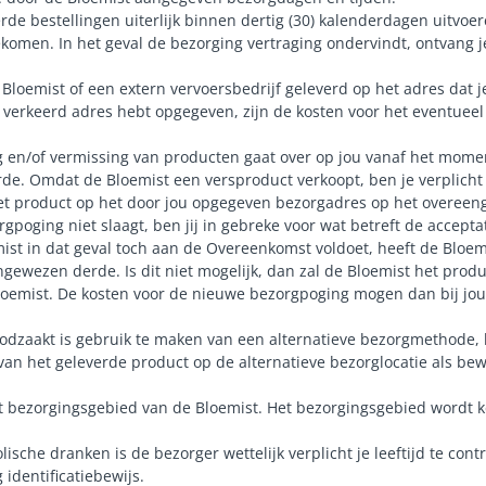
rde bestellingen uiterlijk binnen dertig (30) kalenderdagen uitvoe
ekomen. In het geval de bezorging vertraging ondervindt, ontvang j
Bloemist of een extern vervoersbedrijf geleverd op het adres dat 
n verkeerd adres hebt opgegeven, zijn de kosten voor het eventuee
ng en/of vermissing van producten gaat over op jou vanaf het momen
e. Omdat de Bloemist een versproduct verkoopt, ben je verplicht 
et product op het door jou opgegeven bezorgadres op het overeen
gpoging niet slaagt, ben jij in gebreke voor wat betreft de accept
ist in dat geval toch aan de Overeenkomst voldoet, heeft de Bloemi
ngewezen derde. Is dit niet mogelijk, dan zal de Bloemist het prod
Bloemist. De kosten voor de nieuwe bezorgpoging mogen dan bij jou
dzaakt is gebruik te maken van een alternatieve bezorgmethode, k
van het geleverde product op de alternatieve bezorglocatie als bew
het bezorgingsgebied van de Bloemist. Het bezorgingsgebied wordt
lische dranken is de bezorger wettelijk verplicht je leeftijd te con
identificatiebewijs.