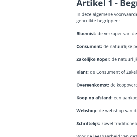
Artikel 1 - Be
In deze algemene voorwaarden
gebruikte begrippen:
Bloemist:
de verkoper van de
Consument:
de natuurlijke p
Zakelijke Koper:
de natuurlij
Klant:
de Consument of Zakeli
Overeenkomst:
de koopovere
Koop op afstand:
een aankoo
Webshop:
de webshop van de
Schriftelijk:
zowel traditionel
Voor de leesbaarheid van deze