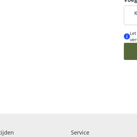
K
Let
ver
ijden
Service