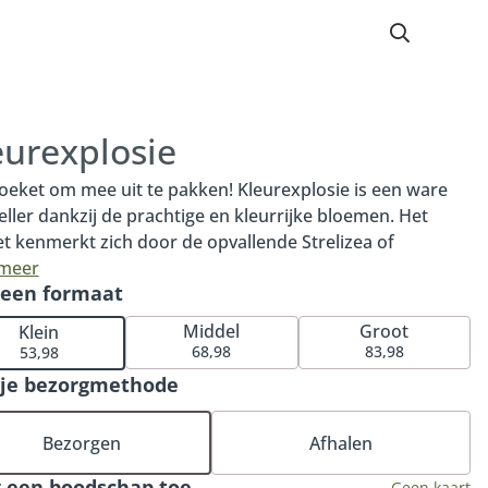
eurexplosie
oeket om mee uit te pakken! Kleurexplosie is een ware
eller dankzij de prachtige en kleurrijke bloemen. Het
t kenmerkt zich door de opvallende Strelizea of
onia, elegante Delphinium en bijzondere rozen en
 meer
 een formaat
ra's. Kleurexplosie is een ware eyecatcher en zorgt
andeerd voor een onvergetelijke indruk. Maak het nog
Middel
Groot
Klein
siever met onze bijpassende vaas, heerlijke chocolade of
68,98
83,98
53,98
uze bonbons.
 je bezorgmethode
Bezorgen
Afhalen
 een boodschap toe
Geen kaart