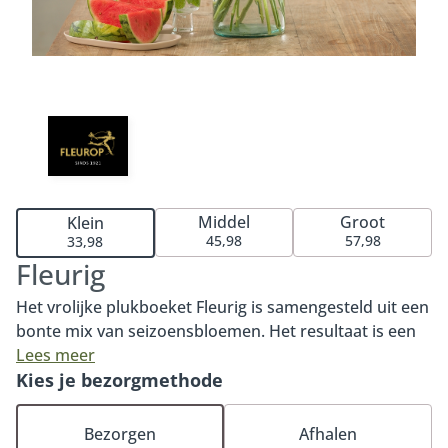
Middel
Groot
Klein
45,98
57,98
33,98
Fleurig
Het vrolijke plukboeket Fleurig is samengesteld uit een
bonte mix van seizoensbloemen. Het resultaat is een
levendig en speels boeket, geschikt voor ieder
Lees meer
moment. Of je nu iemand wilt verrassen, bedanken of
Kies je bezorgmethode
opvrolijken. Met het boeket Fleurig zit je altijd goed.
Bestel vandaag nog dit kleurrijke plukboeket en laat
Bezorgen
Afhalen