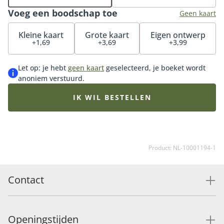
iemand anders stralen van geluk. Tip: bestel onze
Voeg een boodschap toe
bijpassende vaas, luxueuze bonbons of overheerlijke
Geen kaart
chocolade en maak de verrassing compleet.
Kleine kaart
Grote kaart
Eigen ontwerp
+1,69
+3,69
+3,99
Let op: je hebt
geen kaart
geselecteerd, je boeket wordt
anoniem verstuurd.
IK WIL BESTELLEN
Product: NL-10001194-1
Contact
Openingstijden