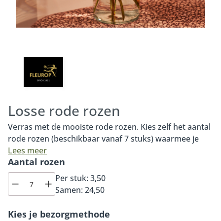
Losse rode rozen
Verras met de mooiste rode rozen. Kies zelf het aantal
rode rozen (beschikbaar vanaf 7 stuks) waarmee je
iemand wilt verrassen. Onze premium Red Naomi
Lees meer
Aantal rozen
rozen zijn van de allerhoogste kwaliteit, van
Nederlandse bodem en de mooiste in hun soort. De
Per stuk:
3,50
Red Naomi roos is een prachtige roos met
Samen:
24,50
fluweelachtige bloemblaadjes, een grote knop en tot
wel tachtig bloemblaadjes per roos. Bovendien heeft
Kies je bezorgmethode