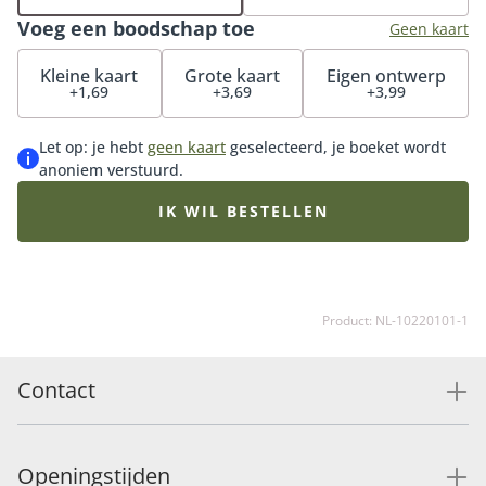
iemand anders besteld, met het boeket Zomerbries
Voeg een boodschap toe
haal je de zomer in huis. Tip: bestel onze bijpassende
Geen kaart
vaas erbij. De ultieme match. Wil je de verrassing nog
Kleine kaart
Grote kaart
Eigen ontwerp
specialer maken? Onze luxe bonbons en heerlijke
+1,69
+3,69
+3,99
chocolade zijn een echte aanrader.
Let op: je hebt
geen kaart
geselecteerd, je boeket wordt
anoniem verstuurd.
IK WIL BESTELLEN
Product: NL-10220101-1
Contact
Openingstijden