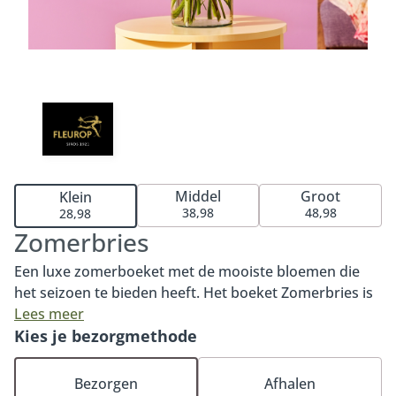
Middel
Groot
Klein
38,98
48,98
28,98
Zomerbries
Een luxe zomerboeket met de mooiste bloemen die
het seizoen te bieden heeft. Het boeket Zomerbries is
een prachtig kleurenpalet van paars en lichtroze met
Lees meer
een vleugje abrikoos. Een verrassend zomerboeket dat
Kies je bezorgmethode
gegarandeerd zorgt voor een glimlach op het gezicht
van de ontvanger. Of je dit boeket nu voor jezelf of
Bezorgen
Afhalen