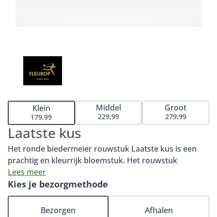
Middel
Groot
Klein
229,99
279,99
179,99
Laatste kus
Het ronde biedermeier rouwstuk Laatste kus is een
prachtig en kleurrijk bloemstuk. Het rouwstuk
kenmerkt zich door bijzondere rozen in warme
Lees meer
kleuren en roze tinten. Het bloemstuk wordt rond
Kies je bezorgmethode
samengesteld. Deze bindwijze staat ook bekend als
Biedermeier. Vanaf verschillende kanten zijn de
Bezorgen
Afhalen