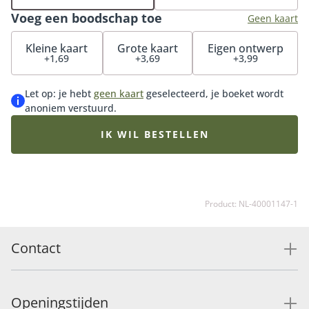
Voeg een boodschap toe
Geen kaart
Kleine kaart
Grote kaart
Eigen ontwerp
+1,69
+3,69
+3,99
Let op: je hebt
geen kaart
geselecteerd, je boeket wordt
anoniem verstuurd.
IK WIL BESTELLEN
Product: NL-40001147-1
Contact
Openingstijden