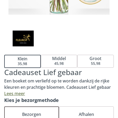
Middel
Groot
Klein
45,98
55,98
35,98
Cadeauset Lief gebaar
Een boeket om verliefd op te worden dankzij de rijke
kleuren en prachtige bloemen. Cadeauset Lief gebaar
is het perfecte geschenk om iemand écht mee te
Lees meer
verrassen. Het boeket wordt geleverd inclusief vaas
Kies je bezorgmethode
zodat de ontvanger direct kan genieten van dit
prachtige, sfeervolle boeket.
Bezorgen
Afhalen