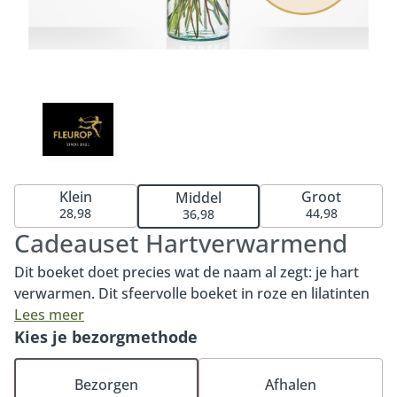
Klein
Groot
Middel
28,98
44,98
36,98
Cadeauset Hartverwarmend
Dit boeket doet precies wat de naam al zegt: je hart
verwarmen. Dit sfeervolle boeket in roze en lilatinten
kenmerkt zich door de opvallende gerbera, kleurrijke
Lees meer
roos en prachtige anjer. Een boeket dat zeker in de
Kies je bezorgmethode
smaak zal vallen dankzij de warme tinten en het
compacte formaat. Het boeket Hartverwarmend
Bezorgen
Afhalen