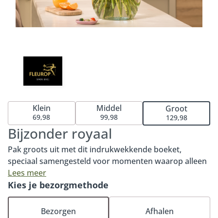
Klein
Middel
Groot
69,98
99,98
129,98
Bijzonder royaal
Pak groots uit met dit indrukwekkende boeket,
speciaal samengesteld voor momenten waarop alleen
het allermooiste goed genoeg is. Met een weelderige
Lees meer
mix van hoogwaardige, dagverse bloemen straalt dit
Kies je bezorgmethode
boeket luxe, kracht en elegantie uit. Perfect om
iemand te bedanken, te feliciteren of te laten zien
Bezorgen
Afhalen